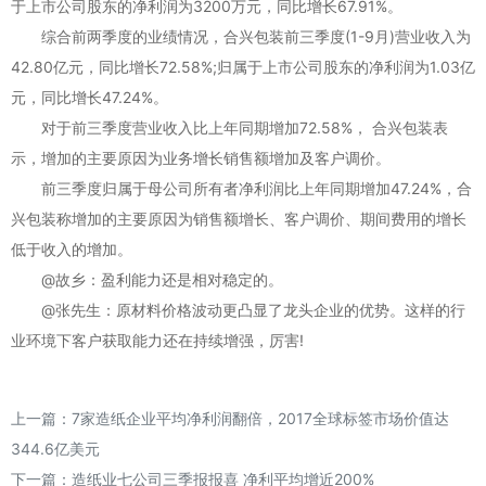
于上市公司股东的净利润为3200万元，同比增长67.91%。
综合前两季度的业绩情况，合兴包装前三季度(1-9月)营业收入为
42.80亿元，同比增长72.58%;归属于上市公司股东的净利润为1.03亿
元，同比增长47.24%。
对于前三季度营业收入比上年同期增加72.58%， 合兴包装表
示，增加的主要原因为业务增长销售额增加及客户调价。
前三季度归属于母公司所有者净利润比上年同期增加47.24%，合
兴包装称增加的主要原因为销售额增长、客户调价、期间费用的增长
低于收入的增加。
@故乡：盈利能力还是相对稳定的。
@张先生：原材料价格波动更凸显了龙头企业的优势。这样的行
业环境下客户获取能力还在持续增强，厉害!
上一篇：
7家造纸企业平均净利润翻倍，2017全球标签市场价值达
344.6亿美元
下一篇：
造纸业七公司三季报报喜 净利平均增近200%