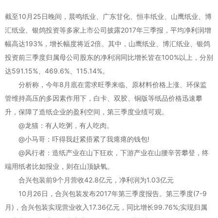
截至10月25日晚间，晨鸣纸业、广东甘化、恒丰纸业、山鹰纸业、博
汇纸业、银鸽投资等多家上市公司披露2017年三季报，平均净利润增
幅高达193%，增长幅度将近2倍。其中，山鹰纸业、博汇纸业、银鸽
投资前三季度归属母公司股东的净利润同比增长皆在100%以上，分别
达591.15%、469.6%、115.14%。
分析称，今年8月底在需求旺季来临、原材料价格上涨、环保监
管维持高压的多因素作用下，白卡、双胶、铜版等纸品价格迅速攀
升，保障了造纸企业的盈利空间，第三季度业绩可观。
@龙猫：有人吃粥，有人吃肉。
@小马哥：吓得我赶紧捂紧了我瘪瘪的钱包!
@风行者：造纸产业在山下狂欢，下游产业在山腰辛苦攀登，终
端用纸者比如报业，则在山顶缺氧。
合兴包装前9个月营收42.8亿元，净利润为1.03亿元
10月26日，合兴包装发布2017年第三季度报告。第三季度(7-9
月)，合兴包装实现营业收入17.36亿元，同比增长99.76%;实现归属