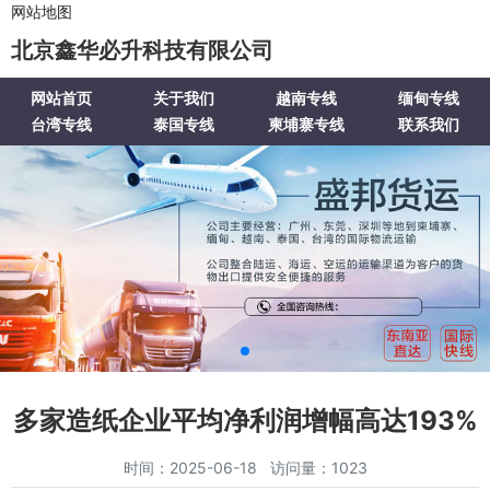
网站地图
北京鑫华必升科技有限公司
网站首页
关于我们
越南专线
缅甸专线
台湾专线
泰国专线
柬埔寨专线
联系我们
多家造纸企业平均净利润增幅高达193%
时间：2025-06-18 访问量：1023