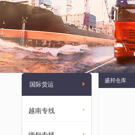
盛邦仓库
国际货运
越南专线
缅甸专线