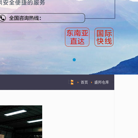
首页
盛邦仓库
>